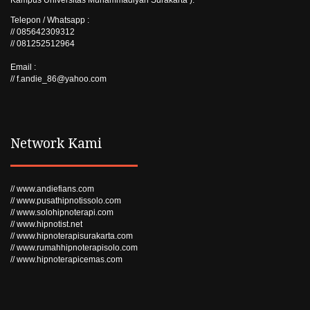
Telepon / Whatsapp :
// 085642309312
// 081252512964
Email :
// f.andie_86@yahoo.com
Network Kami
// www.andiefians.com
// www.pusathipnotissolo.com
// www.solohipnoterapi.com
// www.hipnotist.net
// www.hipnoterapisurakarta.com
// www.rumahhipnoterapisolo.com
// www.hipnoterapicemas.com