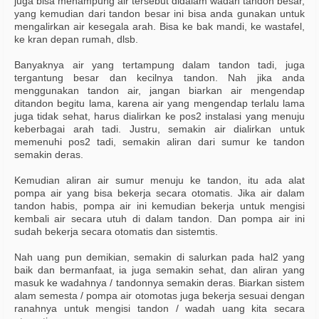
juga bisa menampung air tersebut didalam wadah tandon besar,
yang kemudian dari tandon besar ini bisa anda gunakan untuk
mengalirkan air kesegala arah. Bisa ke bak mandi, ke wastafel,
ke kran depan rumah, dlsb.
Banyaknya air yang tertampung dalam tandon tadi, juga
tergantung besar dan kecilnya tandon. Nah jika anda
menggunakan tandon air, jangan biarkan air mengendap
ditandon begitu lama, karena air yang mengendap terlalu lama
juga tidak sehat, harus dialirkan ke pos2 instalasi yang menuju
keberbagai arah tadi. Justru, semakin air dialirkan untuk
memenuhi pos2 tadi, semakin aliran dari sumur ke tandon
semakin deras.
Kemudian aliran air sumur menuju ke tandon, itu ada alat
pompa air yang bisa bekerja secara otomatis. Jika air dalam
tandon habis, pompa air ini kemudian bekerja untuk mengisi
kembali air secara utuh di dalam tandon. Dan pompa air ini
sudah bekerja secara otomatis dan sistemtis.
Nah uang pun demikian, semakin di salurkan pada hal2 yang
baik dan bermanfaat, ia juga semakin sehat, dan aliran yang
masuk ke wadahnya / tandonnya semakin deras. Biarkan sistem
alam semesta / pompa air otomotas juga bekerja sesuai dengan
ranahnya untuk mengisi tandon / wadah uang kita secara