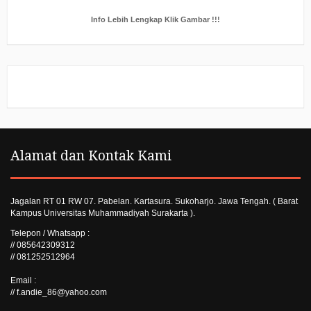
Info Lebih Lengkap Klik Gambar !!!
Alamat dan Kontak Kami
Jagalan RT 01 RW 07. Pabelan. Kartasura. Sukoharjo. Jawa Tengah. ( Barat
Kampus Universitas Muhammadiyah Surakarta ).
Telepon / Whatsapp :
// 085642309312
// 081252512964
Email :
// f.andie_86@yahoo.com