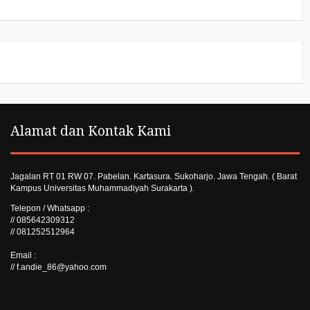
Alamat dan Kontak Kami
Jagalan RT 01 RW 07. Pabelan. Kartasura. Sukoharjo. Jawa Tengah. ( Barat
Kampus Universitas Muhammadiyah Surakarta ).
Telepon / Whatsapp :
// 085642309312
// 081252512964
Email :
// f.andie_86@yahoo.com