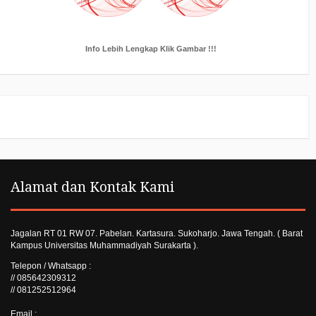
Info Lebih Lengkap Klik Gambar !!!
Alamat dan Kontak Kami
Jagalan RT 01 RW 07. Pabelan. Kartasura. Sukoharjo. Jawa Tengah. ( Barat
Kampus Universitas Muhammadiyah Surakarta ).
Telepon / Whatsapp :
// 085642309312
// 081252512964
Email :