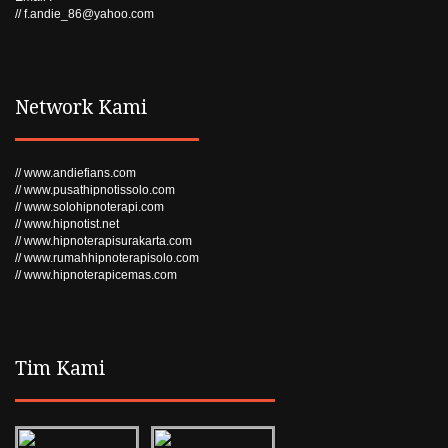
// f.andie_86@yahoo.com
Network Kami
// www.andiefians.com
// www.pusathipnotissolo.com
// www.solohipnoterapi.com
// www.hipnotist.net
// www.hipnoterapisurakarta.com
// www.rumahhipnoterapisolo.com
// www.hipnoterapicemas.com
Tim Kami