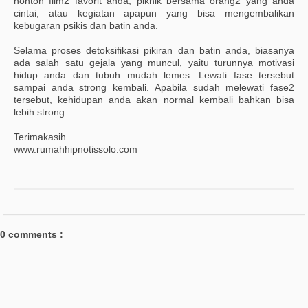
nonton film2 favorit anda, piknik bersama orang2 yang anda
cintai, atau kegiatan apapun yang bisa mengembalikan
kebugaran psikis dan batin anda.
Selama proses detoksifikasi pikiran dan batin anda, biasanya
ada salah satu gejala yang muncul, yaitu turunnya motivasi
hidup anda dan tubuh mudah lemes. Lewati fase tersebut
sampai anda strong kembali. Apabila sudah melewati fase2
tersebut, kehidupan anda akan normal kembali bahkan bisa
lebih strong.
Terimakasih
www.rumahhipnotissolo.com
0 comments :