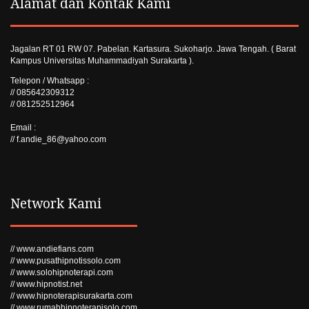
Alamat dan Kontak Kami
Jagalan RT 01 RW 07. Pabelan. Kartasura. Sukoharjo. Jawa Tengah. ( Barat
Kampus Universitas Muhammadiyah Surakarta ).
Telepon / Whatsapp :
// 085642309312
// 081252512964
Email :
// f.andie_86@yahoo.com
Network Kami
// www.andiefians.com
// www.pusathipnotissolo.com
// www.solohipnoterapi.com
// www.hipnotist.net
// www.hipnoterapisurakarta.com
// www.rumahhipnoterapisolo.com