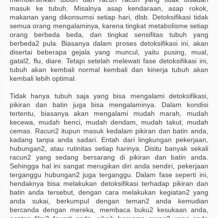
masuk ke tubuh. Misalnya asap kendaraan, asap rokok,
makanan yang dikonsumsi setiap hari, dlsb. Detoksifikasi tidak
semua orang mengalaminya, karena tingkat metabolisme setiap
orang berbeda beda, dan tingkat sensifitas tubuh yang
berbeda2 pula. Biasanya dalam proses detoksifikasi ini, akan
disertai beberapa gejala yang muncul, yaitu pusing, mual,
gatal2, flu, diare. Tetapi setelah melewati fase detoksifikasi ini,
tubuh akan kembali normal kembali dan kinerja tubuh akan
kembali lebih optimal.
Tidak hanya tubuh saja yang bisa mengalami detoksifikasi,
pikiran dan batin juga bisa mengalaminya. Dalam kondisi
tertentu, biasanya akan mengalami mudah marah, mudah
kecewa, mudah benci, mudah dendam, mudah takut, mudah
cemas. Racun2 itupun masuk kedalam pikiran dan batin anda,
kadang tanpa anda sadari. Entah dari lingkungan pekerjaan,
hubungan2, atau rutinitas setiap harinya. Disitu banyak sekali
racun2 yang sedang bersarang di pikiran dan batin anda.
Sehingga hal ini sangat merugikan diri anda sendiri, pekerjaan
terganggu hubungan2 juga terganggu. Dalam fase seperti ini,
hendaknya bisa melakukan detoksifikasi terhadap pikiran dan
batin anda tersebut, dengan cara melakukan kegiatan2 yang
anda sukai, berkumpul dengan teman2 anda kemudian
bercanda dengan mereka, membaca buku2 kesukaan anda,