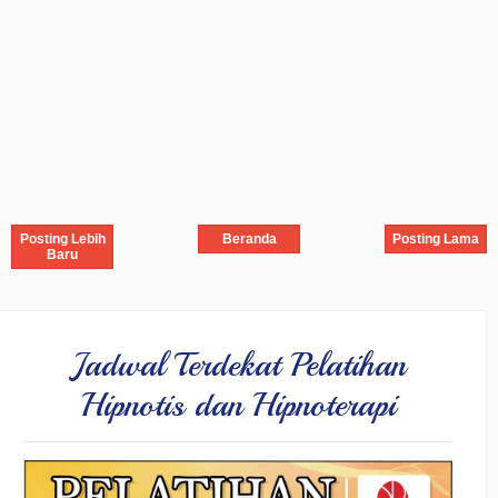
Posting Lebih
Beranda
Posting Lama
Baru
Jadwal Terdekat Pelatihan
Hipnotis dan Hipnoterapi