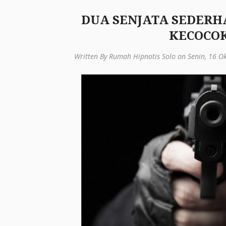
DUA SENJATA SEDERH
KECOCOK
Written By Rumah Hipnotis Solo on Senin, 16 O